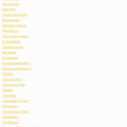
Хотьково
Шатура
Электрогорск
Бронницы
Волоколамск
Дедовск
Долгопрудный
Егорьевск
Зеленоград
Кашира
Коломна
Красноармейск
Краснознаменск
Лобня
Лыткарино
Электроугли
Химки
Ступино
Сергиев Посад
Пушкино
Орехово-Зуево
Нахабино
Люберцы