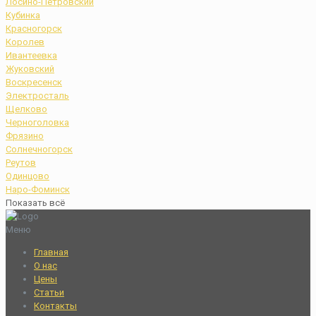
Лосино-Петровский
Кубинка
Красногорск
Королев
Ивантеевка
Жуковский
Воскресенск
Электросталь
Щелково
Черноголовка
Фрязино
Солнечногорск
Реутов
Одинцово
Наро-Фоминск
Показать всё
Меню
Главная
О нас
Цены
Статьи
Контакты