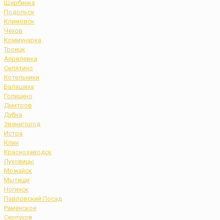
Щербинка
Подольск
Климовск
Чехов
Коммунарка
Троицк
Апрелевка
Селятино
Котельники
Балашиха
Голицино
Дмитров
Дубна
Звенигород
Истра
Клин
Краснозаводск
Луховицы
Можайск
Мытищи
Ногинск
Павловский Посад
Раменское
Серпухов